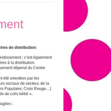
ment
tres de distribution
:
ondissement ; c’est également
es à la distribution.
ssement dépend du Centre
t été orientées par les
urs sociaux de secteur, de la
ours Populaire, Croix Rouge…)
de de colis bébé ».
xigées :